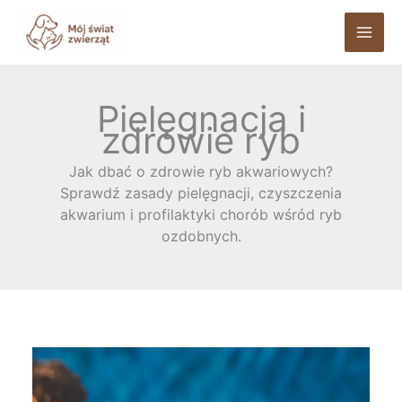
Przejdź
do
treści
Pielęgnacja i
zdrowie ryb
Jak dbać o zdrowie ryb akwariowych?
Sprawdź zasady pielęgnacji, czyszczenia
akwarium i profilaktyki chorób wśród ryb
ozdobnych.