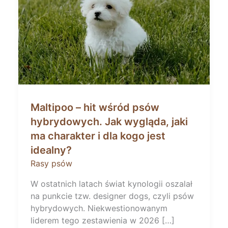
Maltipoo – hit wśród psów
hybrydowych. Jak wygląda, jaki
ma charakter i dla kogo jest
idealny?
Rasy psów
W ostatnich latach świat kynologii oszalał
na punkcie tzw. designer dogs, czyli psów
hybrydowych. Niekwestionowanym
liderem tego zestawienia w 2026 […]