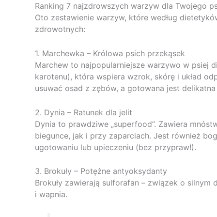
Ranking 7 najzdrowszych warzyw dla Twojego p
Oto zestawienie warzyw, które według dietetykó
zdrowotnych:
1. Marchewka – Królowa psich przekąsek
Marchew to najpopularniejsze warzywo w psiej di
karotenu), która wspiera wzrok, skórę i układ
usuwać osad z zębów, a gotowana jest delikatna 
2. Dynia – Ratunek dla jelit
Dynia to prawdziwe „superfood”. Zawiera mnóst
biegunce, jak i przy zaparciach. Jest również bo
ugotowaniu lub upieczeniu (bez przypraw!).
3. Brokuły – Potężne antyoksydanty
Brokuły zawierają sulforafan – związek o silny
i wapnia.