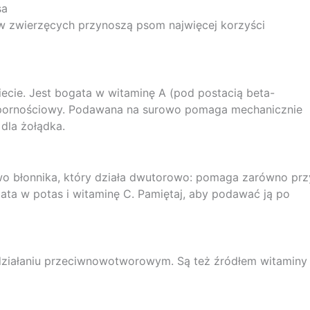
sa
w zwierzęcych przynoszą psom najwięcej korzyści
ecie. Jest bogata w witaminę A (pod postacią beta-
 odpornościowy. Podawana na surowo pomaga mechanicznie
dla żołądka.
wo błonnika, który działa dwutorowo: pomaga zarówno prz
gata w potas i witaminę C. Pamiętaj, aby podawać ją po
m działaniu przeciwnowotworowym. Są też źródłem witaminy