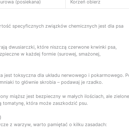
urowa (posiekana)
Korzeń obierz
artość specyficznych związków chemicznych jest dla psa
ają dwusiarczki, które niszczą czerwone krwinki psa,
zpieczne w każdej formie (surowej, smażonej,
óra jest toksyczna dla układu nerwowego i pokarmowego. P
mniaki to głównie skrobia – podawaj je rzadko.
ony miąższ jest bezpieczny w małych ilościach, ale zielon
ają tomatynę, która może zaszkodzić psu.
)
wcze z warzyw, warto pamiętać o kilku zasadach: