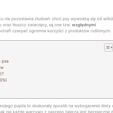
ku nie pozostawia złudzeń: choć psy wywodzą się od wilk
o oraz tłuszcz zwierzęcy, są one tzw.
względnymi
potrafi czerpać ogromne korzyści z produktów roślinnych.
o psa
yw
ć?
10%)
ojego pupila to doskonały sposób na wzbogacenie diety 
dnak nie każde warzywo z naszego talerza jest bezpieczne d