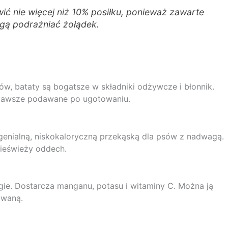
ić nie więcej niż 10% posiłku, ponieważ zawarte
ogą podrażniać żołądek.
w, bataty są bogatsze w składniki odżywcze i błonnik.
 zawsze podawane po ugotowaniu.
 genialną, niskokaloryczną przekąską dla psów z nadwagą.
nieświeży oddech.
gie. Dostarcza manganu, potasu i witaminy C. Można ją
owaną.