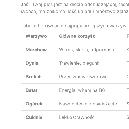
Jeśli Twój pies jest na diecie odchudzającej, fa
sycąca, ma znikomą ilość kalorii i mnóstwo żelaz
Tabela: Porównanie najpopularniejszych warzyw
Warzywo
Główne korzyści
F
Marchew
Wzrok, skóra, odporność
S
Dynia
Trawienie, biegunki
T
Brokuł
Przeciwnowotworowe
G
Batat
Energia, witamina B6
T
Ogórek
Nawodnienie, odświeżenie
Cukinia
Lekkostrawność
S