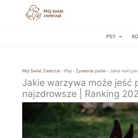
Przejdź
do
treści
PSY
K
Moj Swiat Zwierzat
›
Psy
›
Żywienie psów
›
Jakie warzywa
Jakie warzywa może jeść p
najzdrowsze | Ranking 20