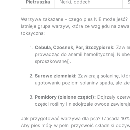
Pietruszka
Nerki, oddech
S
Warzywa zakazane – czego pies NIE może jeść?
Istnieje grupa warzyw, która ze względu na zaw
toksyczna:
Cebula, Czosnek, Por, Szczypiorek:
Zawier
prowadząc do anemii hemolitycznej. Niebe
sproszkowanej).
Surowe ziemniaki:
Zawierają solaninę, kt
ugotowaniu poziom solaniny spada, ale zie
Pomidory (zielone części):
Dojrzały czerw
części rośliny i niedojrzałe owoce zawier
Jak przygotować warzywa dla psa? (Zasada 10%
Aby pies mógł w pełni przyswoić składniki odży