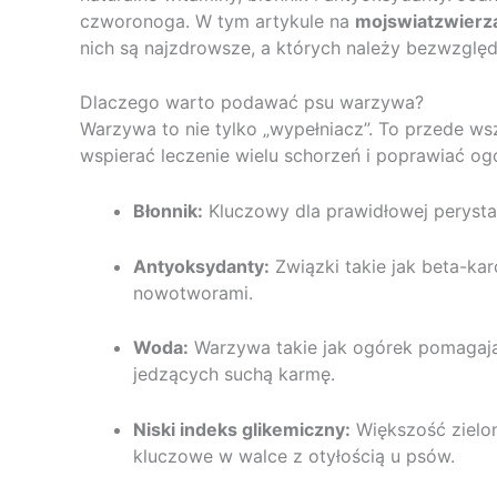
czworonoga. W tym artykule na
mojswiatzwierza
nich są najzdrowsze, a których należy bezwzględ
Dlaczego warto podawać psu warzywa?
Warzywa to nie tylko „wypełniacz”. To przede 
wspierać leczenie wielu schorzeń i poprawiać ogó
Błonnik:
Kluczowy dla prawidłowej perystalt
Antyoksydanty:
Związki takie jak beta-kar
nowotworami.
Woda:
Warzywa takie jak ogórek pomagają 
jedzących suchą karmę.
Niski indeks glikemiczny:
Większość zielo
kluczowe w walce z otyłością u psów.