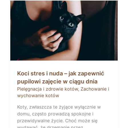
Koci stres i nuda – jak zapewnić
pupilowi zajęcie w ciągu dnia
Pielęgnacja i zdrowie kotów
,
Zachowanie i
wychowanie kotów
Koty, zwłaszcza te żyjące wyłącznie w
domu, często prowadzą spokojne i
przewidywalne życie. Choć może się
wydawać, że drzemanie przez