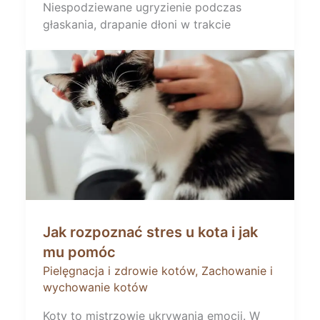
Niespodziewane ugryzienie podczas
głaskania, drapanie dłoni w trakcie
Jak rozpoznać stres u kota i jak
mu pomóc
Pielęgnacja i zdrowie kotów
,
Zachowanie i
wychowanie kotów
Koty to mistrzowie ukrywania emocji. W