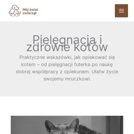
Przejdź
do
treści
Pielęgnacja i
zdrowie kotów
Praktyczne wskazówki, jak opiekować się
kotem – od pielęgnacji futerka po naukę
dobrej współpracy z opiekunem. Ułatw życie
swojemu mruczkowi.