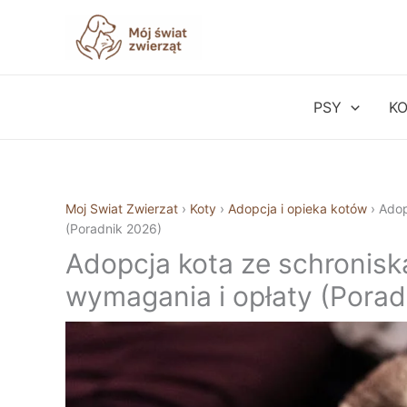
Przejdź
do
treści
PSY
K
Moj Swiat Zwierzat
›
Koty
›
Adopcja i opieka kotów
›
Adop
(Poradnik 2026)
Adopcja kota ze schronisk
wymagania i opłaty (Porad