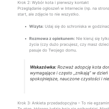
Krok 2: Wybór kota i pierwszy kontakt
Przeglądanie ogłoszeń w Internecie (np. na stro
start, ale zdjęcie to nie wszystko.
Wizyta:
Udaj się do schroniska w godzina
Rozmowa z opiekunem:
Nie kieruj się ty
życia (czy dużo pracujesz, czy masz dziec
pasuje do Twojego domu.
Wskazówka:
Rozważ adopcję kota doros
wymagające i często „znikają” w dzień 
spokojniejsze, nauczone czystości i n
Krok 3: Ankieta przedadopcyjna – To nie egzamin
To etap, którego ludzie boją się najbardziej. Ni