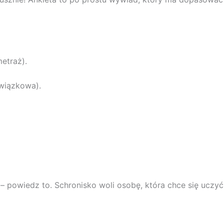
etraż).
owiązkowa).
 – powiedz to. Schronisko woli osobę, która chce się uczyć