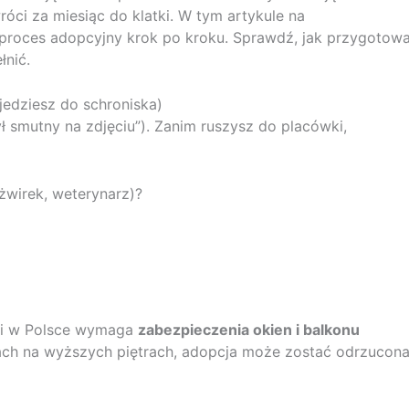
wróci za miesiąc do klatki. W tym artykule na
roces adopcyjny krok po kroku. Sprawdź, jak przygotow
łnić.
jedziesz do schroniska)
 smutny na zdjęciu”). Zanim ruszysz do placówki,
żwirek, weterynarz)?
cji w Polsce wymaga
zabezpieczenia okien i balkonu
stach na wyższych piętrach, adopcja może zostać odrzucona