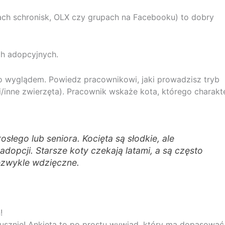
nach schronisk, OLX czy grupach na Facebooku) to dobry
ch adopcyjnych.
lko wyglądem. Powiedz pracownikowi, jaki prowadzisz tryb
i/inne zwierzęta). Pracownik wskaże kota, którego charakt
łego lub seniora. Kocięta są słodkie, ale
adopcji. Starsze koty czekają latami, a są często
iezwykle wdzięczne.
!
esłusznie! Ankieta to po prostu wywiad, który ma dopasować