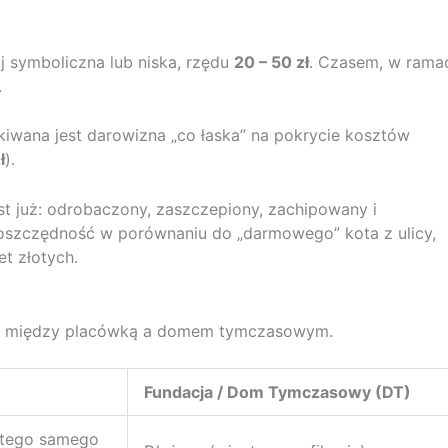
j symboliczna lub niska, rzędu
20 – 50 zł
. Czasem, w rama
.
kiwana jest darowizna „co łaska” na pokrycie kosztów
ł
).
est już: odrobaczony, zaszczepiony, zachipowany i
 oszczędność w porównaniu do „darmowego” kota z ulicy,
t złotych.
ice między placówką a domem tymczasowym.
Fundacja / Dom Tymczasowy (DT)
” tego samego