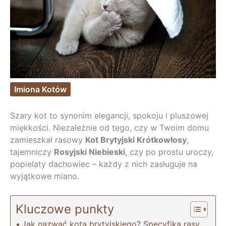
Imiona Kotów
Szary kot to synonim elegancji, spokoju i pluszowej
miękkości. Niezależnie od tego, czy w Twoim domu
zamieszkał rasowy
Kot Brytyjski Krótkowłosy
,
tajemniczy
Rosyjski Niebieski
, czy po prostu uroczy,
popielaty dachowiec – każdy z nich zasługuje na
wyjątkowe miano.
Kluczowe punkty
Jak nazwać kota brytyjskiego? Specyfika rasy