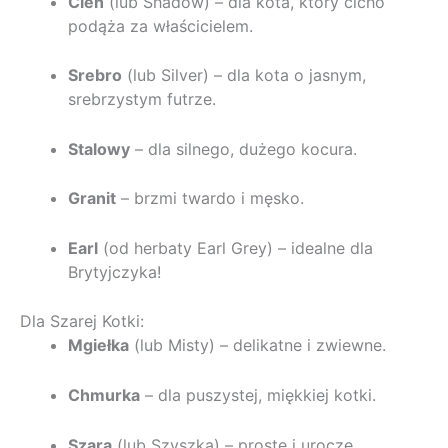
Cień
(lub Shadow) – dla kota, który cicho
podąża za właścicielem.
Srebro
(lub Silver) – dla kota o jasnym,
srebrzystym futrze.
Stalowy
– dla silnego, dużego kocura.
Granit
– brzmi twardo i męsko.
Earl
(od herbaty Earl Grey) – idealne dla
Brytyjczyka!
Dla Szarej Kotki:
Mgiełka
(lub Misty) – delikatne i zwiewne.
Chmurka
– dla puszystej, miękkiej kotki.
Szara
(lub Szyszka) – proste i urocze.