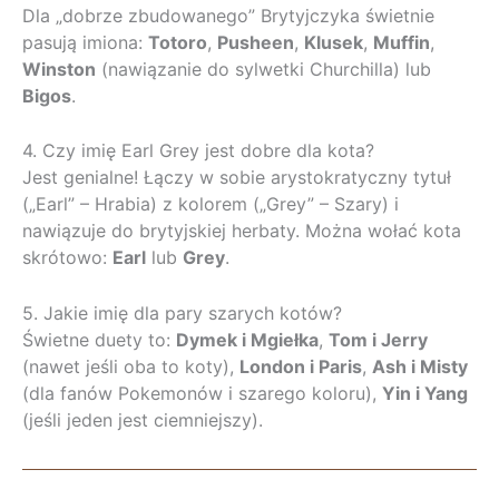
Dla „dobrze zbudowanego” Brytyjczyka świetnie
pasują imiona:
Totoro
,
Pusheen
,
Klusek
,
Muffin
,
Winston
(nawiązanie do sylwetki Churchilla) lub
Bigos
.
4. Czy imię Earl Grey jest dobre dla kota?
Jest genialne! Łączy w sobie arystokratyczny tytuł
(„Earl” – Hrabia) z kolorem („Grey” – Szary) i
nawiązuje do brytyjskiej herbaty. Można wołać kota
skrótowo:
Earl
lub
Grey
.
5. Jakie imię dla pary szarych kotów?
Świetne duety to:
Dymek i Mgiełka
,
Tom i Jerry
(nawet jeśli oba to koty),
London i Paris
,
Ash i Misty
(dla fanów Pokemonów i szarego koloru),
Yin i Yang
(jeśli jeden jest ciemniejszy).