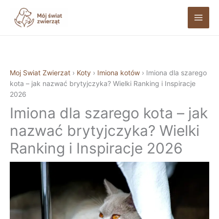
Przejdź
do
treści
Moj Swiat Zwierzat
›
Koty
›
Imiona kotów
›
Imiona dla szarego
kota – jak nazwać brytyjczyka? Wielki Ranking i Inspiracje
2026
Imiona dla szarego kota – jak
nazwać brytyjczyka? Wielki
Ranking i Inspiracje 2026