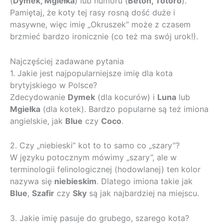
(
Dymek, Mgiełka
) lub humoru (
Beton, Totoro
).
Pamiętaj, że koty tej rasy rosną dość duże i
masywne, więc imię „Okruszek” może z czasem
brzmieć bardzo ironicznie (co też ma swój urok!).
Najczęściej zadawane pytania
1. Jakie jest najpopularniejsze imię dla kota
brytyjskiego w Polsce?
Zdecydowanie
Dymek
(dla kocurów) i
Luna
lub
Mgiełka
(dla kotek). Bardzo popularne są też imiona
angielskie, jak
Blue
czy
Coco
.
2. Czy „niebieski” kot to to samo co „szary”?
W języku potocznym mówimy „szary”, ale w
terminologii felinologicznej (hodowlanej) ten kolor
nazywa się
niebieskim
. Dlatego imiona takie jak
Blue
,
Szafir
czy
Sky
są jak najbardziej na miejscu.
3. Jakie imię pasuje do grubego, szarego kota?