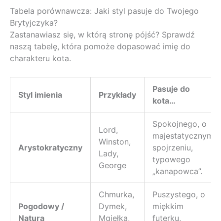
Tabela porównawcza: Jaki styl pasuje do Twojego
Brytyjczyka?
Zastanawiasz się, w którą stronę pójść? Sprawdź
naszą tabelę, która pomoże dopasować imię do
charakteru kota.
Pasuje do
Styl imienia
Przykłady
kota…
Spokojnego, o
Lord,
majestatycznym
Winston,
Arystokratyczny
spojrzeniu,
Lady,
typowego
George
„kanapowca”.
Chmurka,
Puszystego, o
Pogodowy /
Dymek,
miękkim
Natura
Mgiełka,
futerku,