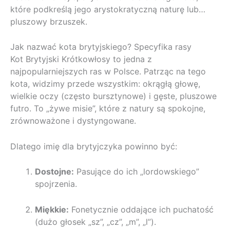
które podkreślą jego arystokratyczną naturę lub…
pluszowy brzuszek.
Jak nazwać kota brytyjskiego? Specyfika rasy
Kot Brytyjski Krótkowłosy to jedna z
najpopularniejszych ras w Polsce. Patrząc na tego
kota, widzimy przede wszystkim: okrągłą głowę,
wielkie oczy (często bursztynowe) i gęste, pluszowe
futro. To „żywe misie”, które z natury są spokojne,
zrównoważone i dystyngowane.
Dlatego imię dla brytyjczyka powinno być:
Dostojne:
Pasujące do ich „lordowskiego”
spojrzenia.
Miękkie:
Fonetycznie oddające ich puchatość
(dużo głosek „sz”, „cz”, „m”, „l”).