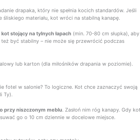
anie drapaka, który nie spełnia kocich standardów. Jeśli
e śliskiego materiału, kot wróci na stabilną kanapę.
 kot stojący na tylnych łapach
(min. 70-80 cm słupka), aby
 też być stabilny – nie może się przewrócić podczas
zalowy lub karton (dla miłośników drapania w poziomie).
pie fotel w salonie? To logiczne. Kot chce zaznaczyć swoją
i Ty).
o przy niszczonym meblu
. Zasłoń nim róg kanapy. Gdy ko
esuwać go o 10 cm dziennie w docelowe miejsce.