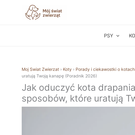
Przejdź
do
treści
PSY
K
Moj Swiat Zwierzat
›
Koty
›
Porady i ciekawostki o kotach
uratują Twoją kanapę (Poradnik 2026)
Jak oduczyć kota drapania
sposobów, które uratują T