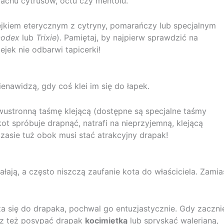
pachu cytrusów, octu czy mentolu.
ejkiem eterycznym z cytryny, pomarańczy lub specjalnym
codex
lub
Trixie
). Pamiętaj, by najpierw sprawdzić na
jek nie odbarwi tapicerki!
nawidzą, gdy coś klei im się do łapek.
wustronną taśmę klejącą (dostępne są specjalne taśmy
ot spróbuje drapnąć, natrafi na nieprzyjemną, klejącą
asie tuż obok musi stać atrakcyjny drapak!
łają, a często niszczą zaufanie kota do właściciela. Zamia
ża się do drapaka, pochwal go entuzjastycznie. Gdy zaczni
sz też posypać drapak
kocimiętką
lub spryskać walerianą,