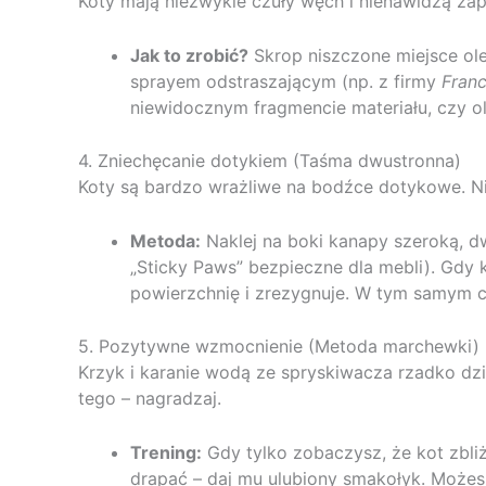
Koty mają niezwykle czuły węch i nienawidzą za
Jak to zrobić?
Skrop niszczone miejsce ol
sprayem odstraszającym (np. z firmy
Fran
niewidocznym fragmencie materiału, czy ole
4. Zniechęcanie dotykiem (Taśma dwustronna)
Koty są bardzo wrażliwe na bodźce dotykowe. Nie
Metoda:
Naklej na boki kanapy szeroką, d
„Sticky Paws” bezpieczne dla mebli). Gdy k
powierzchnię i zrezygnuje. W tym samym cz
5. Pozytywne wzmocnienie (Metoda marchewki)
Krzyk i karanie wodą ze spryskiwacza rzadko dzia
tego – nagradzaj.
Trening:
Gdy tylko zobaczysz, że kot zbli
drapać – daj mu ulubiony smakołyk. Może