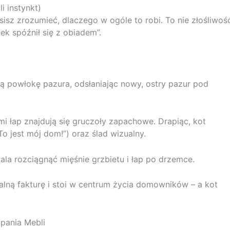
 instynkt)
isz zrozumieć, dlaczego w ogóle to robi. To nie złośliwoś
iek spóźnił się z obiadem”.
 powłokę pazura, odsłaniając nowy, ostry pazur pod
 łap znajdują się gruczoły zapachowe. Drapiąc, kot
o jest mój dom!”) oraz ślad wizualny.
ala rozciągnąć mięśnie grzbietu i łap po drzemce.
ealną fakturę i stoi w centrum życia domowników – a kot
pania Mebli