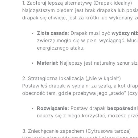
1. Zaoferuj lepszą alternatywę (Drapak idealny)
Najczęstszym błędem jest brak drapaka lub posiad
drapak się chwieje, jest za krótki lub wykonany z
Złota zasada:
Drapak musi być
wyższy niż
zwierzę mogło się w pełni wyciągnąć. Musi
energicznego ataku.
Materiał:
Najlepszy jest naturalny sznur si
2. Strategiczna lokalizacja („Nie w kącie!”)
Postawiłeś drapak w sypialni za szafą, a kot dra
obecność tam, gdzie przebywa jego „stado” (czyl
Rozwiązanie:
Postaw drapak
bezpośredni
nauczy się z niego korzystać, możesz prz
3. Zniechęcanie zapachem (Cytrusowa tarcza)