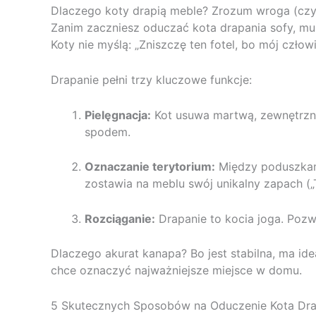
Dlaczego koty drapią meble? Zrozum wroga (czyli
Zanim zaczniesz oduczać kota drapania sofy, mus
Koty nie myślą: „Zniszczę ten fotel, bo mój człow
Drapanie pełni trzy kluczowe funkcje:
Pielęgnacja:
Kot usuwa martwą, zewnętrzną
spodem.
Oznaczanie terytorium:
Między poduszkami
zostawia na meblu swój unikalny zapach („T
Rozciąganie:
Drapanie to kocia joga. Pozw
Dlaczego akurat kanapa? Bo jest stabilna, ma id
chce oznaczyć najważniejsze miejsce w domu.
5 Skutecznych Sposobów na Oduczenie Kota Dra