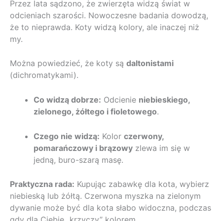
Przez lata sądzono, że zwierzęta widzą świat w
odcieniach szarości. Nowoczesne badania dowodzą,
że to nieprawda. Koty widzą kolory, ale inaczej niż
my.
Można powiedzieć, że koty są
daltonistami
(dichromatykami).
Co widzą dobrze:
Odcienie
niebieskiego,
zielonego, żółtego i fioletowego
.
Czego nie widzą:
Kolor
czerwony,
pomarańczowy i brązowy
zlewa im się w
jedną, buro-szarą masę.
Praktyczna rada:
Kupując zabawkę dla kota, wybierz
niebieską lub żółtą. Czerwona myszka na zielonym
dywanie może być dla kota słabo widoczna, podczas
gdy dla Ciebie „krzyczy” kolorem.