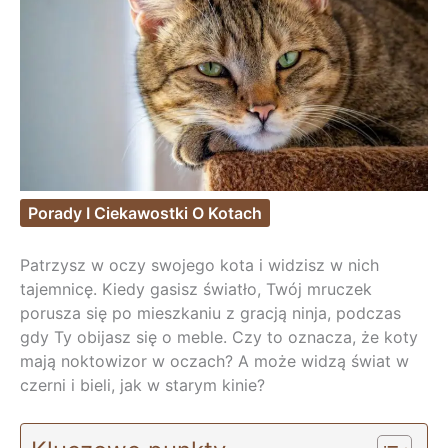
Porady I Ciekawostki O Kotach
Patrzysz w oczy swojego kota i widzisz w nich
tajemnicę. Kiedy gasisz światło, Twój mruczek
porusza się po mieszkaniu z gracją ninja, podczas
gdy Ty obijasz się o meble. Czy to oznacza, że koty
mają noktowizor w oczach? A może widzą świat w
czerni i bieli, jak w starym kinie?