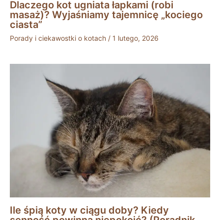
Dlaczego kot ugniata łapkami (robi
masaż)? Wyjaśniamy tajemnicę „kociego
ciasta”
Porady i ciekawostki o kotach
/
1 lutego, 2026
Ile śpią koty w ciągu doby? Kiedy
senność powinna niepokoić? (Poradnik