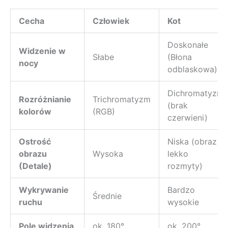
Cecha
Człowiek
Kot
Doskonałe
Widzenie w
Słabe
(Błona
nocy
odblaskowa)
Dichromatyzm
Rozróżnianie
Trichromatyzm
(brak
kolorów
(RGB)
czerwieni)
Ostrość
Niska (obraz
obrazu
Wysoka
lekko
(Detale)
rozmyty)
Wykrywanie
Bardzo
Średnie
ruchu
wysokie
Pole widzenia
ok. 180°
ok. 200°