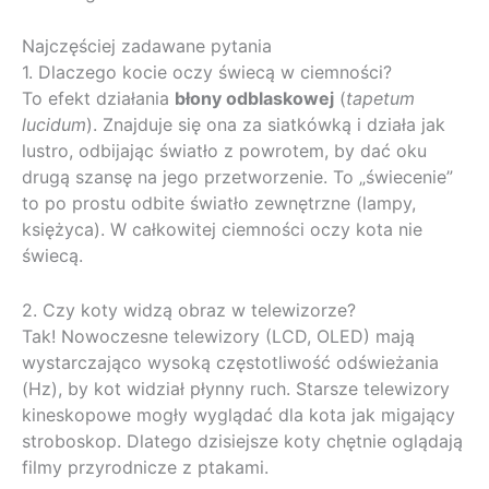
Najczęściej zadawane pytania
1. Dlaczego kocie oczy świecą w ciemności?
To efekt działania
błony odblaskowej
(
tapetum
lucidum
). Znajduje się ona za siatkówką i działa jak
lustro, odbijając światło z powrotem, by dać oku
drugą szansę na jego przetworzenie. To „świecenie”
to po prostu odbite światło zewnętrzne (lampy,
księżyca). W całkowitej ciemności oczy kota nie
świecą.
2. Czy koty widzą obraz w telewizorze?
Tak! Nowoczesne telewizory (LCD, OLED) mają
wystarczająco wysoką częstotliwość odświeżania
(Hz), by kot widział płynny ruch. Starsze telewizory
kineskopowe mogły wyglądać dla kota jak migający
stroboskop. Dlatego dzisiejsze koty chętnie oglądają
filmy przyrodnicze z ptakami.