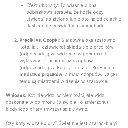
Efekt uboczny:
To właśnie błona
odblaskowa sprawia, że kocie oczy
„świecą” na zielono lub złoto na zdjęciach z
flashem lub w światłach samochodu.
Pręciki vs. Czopki:
Siatkówka oka (zarówno
kota, jak i człowieka) składa się z pręcików
(odpowiadają za widzenie w półmroku i
wykrywanie ruchu) oraz czopków
(odpowiadają za kolory i detale). Koty mają
mnóstwo pręcików
, a mało czopków. Dzięki
temu są mistrzami widzenia w szarówce.
Wniosek:
Kot nie widzi w ciemności, ale widzi
doskonale w półmroku (o świcie i o zmierzchu),
kiedy jego ofiary (myszy) są aktywne.
Czy koty widzą kolory? Świat nie jest czarno-biały!