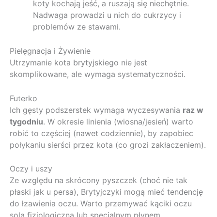
koty kochają jeść, a ruszają się niechętnie.
Nadwaga prowadzi u nich do cukrzycy i
problemów ze stawami.
Pielęgnacja i Żywienie
Utrzymanie kota brytyjskiego nie jest
skomplikowane, ale wymaga systematyczności.
Futerko
Ich gęsty podszerstek wymaga wyczesywania
raz w
tygodniu
. W okresie linienia (wiosna/jesień) warto
robić to częściej (nawet codziennie), by zapobiec
połykaniu sierści przez kota (co grozi zakłaczeniem).
Oczy i uszy
Ze względu na skrócony pyszczek (choć nie tak
płaski jak u persa), Brytyjczyki mogą mieć tendencję
do łzawienia oczu. Warto przemywać kąciki oczu
solą fizjologiczną lub specjalnym płynem.