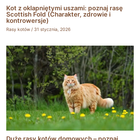
Kot z oklapniętymi uszami: poznaj rasę
Scottish Fold (Charakter, zdrowie i
kontrowersje)
Rasy kotów
/
31 stycznia, 2026
Duże rasy kotów domowych – poznaj