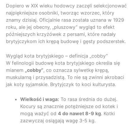
Dopiero w XIX wieku hodowcy zaczęli selekcjonować
najpiękniejsze osobniki, tworząc wzorzec, który
znamy dzisiaj. Oficjalnie rasa została uznana w 1929
roku, ale jej obecny, „pluszowy” wygląd to efekt
późniejszych krzyżówek z persami, które nadały
brytyjczykom ich krępą budowę i gęsty podszerstek.
Wygląd kota brytyjskiego – definicja „cobby”
W felinologii budowę kota brytyjskiego określa się
mianem
„cobby”
, co oznacza sylwetkę krępą,
muskularną i przysadzistą. To nie są zwinni akrobaci
jak koty syjamskie. Brytyjczyk to koci kulturysta.
Wielkość i waga:
To rasa średnia do dużej.
Kocury są znacznie potężniejsze od kotek i
mogą ważyć od
4 do nawet 8-9 kg
. Kotki
zazwyczaj osiągają wagę 3-5 kg.