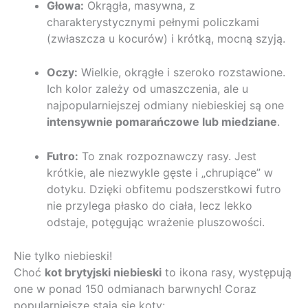
Głowa:
Okrągła, masywna, z
charakterystycznymi pełnymi policzkami
(zwłaszcza u kocurów) i krótką, mocną szyją.
Oczy:
Wielkie, okrągłe i szeroko rozstawione.
Ich kolor zależy od umaszczenia, ale u
najpopularniejszej odmiany niebieskiej są one
intensywnie pomarańczowe lub miedziane
.
Futro:
To znak rozpoznawczy rasy. Jest
krótkie, ale niezwykle gęste i „chrupiące” w
dotyku. Dzięki obfitemu podszerstkowi futro
nie przylega płasko do ciała, lecz lekko
odstaje, potęgując wrażenie pluszowości.
Nie tylko niebieski!
Choć
kot brytyjski niebieski
to ikona rasy, występują
one w ponad 150 odmianach barwnych! Coraz
popularniejsze stają się koty: