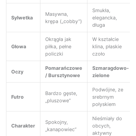
Smukła,
Masywna,
Sylwetka
elegancka,
krępa („cobby”)
długa
Okrągła jak
W kształcie
Głowa
piłka, pełne
klina, płaskie
policzki
czoło
Pomarańczowe
Szmaragdowo-
Oczy
/ Bursztynowe
zielone
Podwójne, ze
Bardzo gęste,
Futro
srebrnym
„pluszowe”
połyskiem
Nieśmiały do
Spokojny,
Charakter
obcych,
„kanapowiec”
aktywny