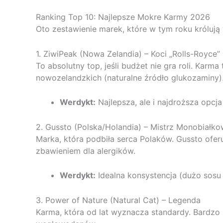
Ranking Top 10: Najlepsze Mokre Karmy 2026
Oto zestawienie marek, które w tym roku króluj
1. ZiwiPeak (Nowa Zelandia) – Koci „Rolls-Royce”
To absolutny top, jeśli budżet nie gra roli. Karm
nowozelandzkich (naturalne źródło glukozaminy)
Werdykt:
Najlepsza, ale i najdroższa opcja
2. Gussto (Polska/Holandia) – Mistrz Monobiałk
Marka, która podbiła serca Polaków. Gussto ofer
zbawieniem dla alergików.
Werdykt:
Idealna konsystencja (dużo sosu w
3. Power of Nature (Natural Cat) – Legenda
Karma, która od lat wyznacza standardy. Bardzo k