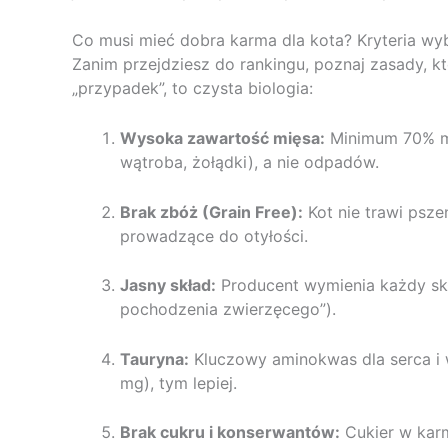
Co musi mieć dobra karma dla kota? Kryteria wy
Zanim przejdziesz do rankingu, poznaj zasady, k
„przypadek”, to czysta biologia:
Wysoka zawartość mięsa:
Minimum 70% mi
wątroba, żołądki), a nie odpadów.
Brak zbóż (Grain Free):
Kot nie trawi psze
prowadzące do otyłości.
Jasny skład:
Producent wymienia każdy skła
pochodzenia zwierzęcego”).
Tauryna:
Kluczowy aminokwas dla serca i 
mg), tym lepiej.
Brak cukru i konserwantów:
Cukier w karm