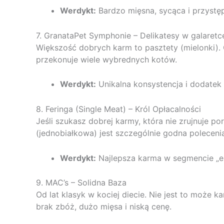
Werdykt:
Bardzo mięsna, sycąca i przyst
7. GranataPet Symphonie – Delikatesy w galaretc
Większość dobrych karm to pasztety (mielonki).
przekonuje wiele wybrednych kotów.
Werdykt:
Unikalna konsystencja i dodatek 
8. Feringa (Single Meat) – Król Opłacalności
Jeśli szukasz dobrej karmy, która nie zrujnuje po
(jednobiałkowa) jest szczególnie godna poleceni
Werdykt:
Najlepsza karma w segmencie „
9. MAC’s – Solidna Baza
Od lat klasyk w kociej diecie. Nie jest to może 
brak zbóż, dużo mięsa i niską cenę.