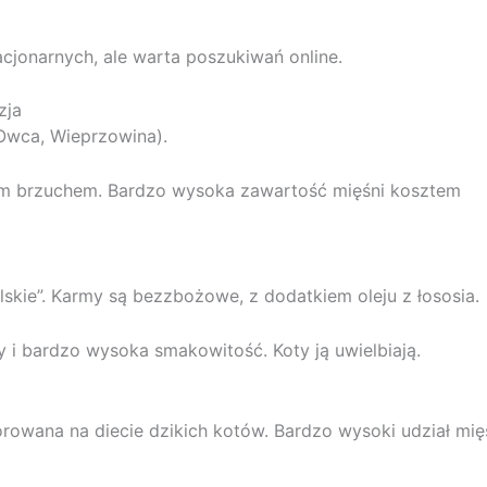
cjonarnych, ale warta poszukiwań online.
zja
 Owca, Wieprzowina).
m brzuchem. Bardzo wysoka zawartość mięśni kosztem
lskie”. Karmy są bezzbożowe, z dodatkiem oleju z łososia.
 i bardzo wysoka smakowitość. Koty ją uwielbiają.
owana na diecie dzikich kotów. Bardzo wysoki udział mię