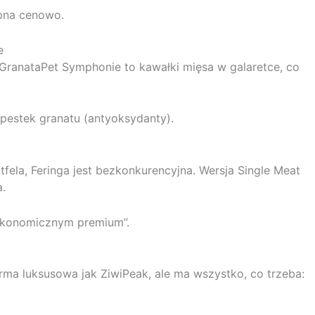
ępna cenowo.
e
 GranataPet Symphonie to kawałki mięsa w galaretce, co
pestek granatu (antyoksydanty).
rtfela, Feringa jest bezkonkurencyjna. Wersja Single Meat
a.
ekonomicznym premium”.
karma luksusowa jak ZiwiPeak, ale ma wszystko, co trzeba: