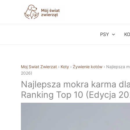
Przejdź
do
treści
PSY
K
Moj Swiat Zwierzat
›
Koty
›
Żywienie kotów
›
Najlepsza m
2026)
Najlepsza mokra karma dl
Ranking Top 10 (Edycja 20