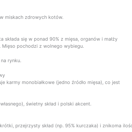
ą w miskach zdrowych kotów.
a ta składa się w ponad 90% z mięsa, organów i małży
. Mięso pochodzi z wolnego wybiegu.
 na rynku.
owy
uje karmy monobiałkowe (jedno źródło mięsa), co jest
łasnego), świetny skład i polski akcent.
rótki, przejrzysty skład (np. 95% kurczaka) i znikoma iloś