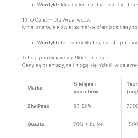
Werdykt:
Idealna karma „bytowa” dla dom
10. O’Canis – Dla Wrażliwców
Mniej znana, ale świetna marka oferująca nietypo
Werdykt:
Bardzo delikatna, często polecan
Tabela porównawcza: Skład i Cena
Ceny są orientacyjne i mogą się różnić w zależnoś
% Mięsa i
Taur
Marka
podrobów
(mg/
ZiwiPeak
92-96%
230
Gussto
70% + bulion
1500