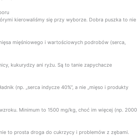
boru
tórymi kierowaliśmy się przy wyborze. Dobra puszka to nie
ęsa mięśniowego i wartościowych podrobów (serca,
nicy, kukurydzy ani ryżu. Są to tanie zapychacze
dnik (np. „serca indycze 40%”, a nie „mięso i produkty
wzroku. Minimum to 1500 mg/kg, choć im więcej (np. 2000
ie to prosta droga do cukrzycy i problemów z zębami.