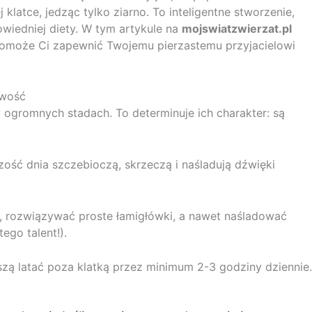
klatce, jedząc tylko ziarno. To inteligentne stworzenie,
wiedniej diety. W tym artykule na
mojswiatzwierzat.pl
omoże Ci zapewnić Twojemu pierzastemu przyjacielowi
owość
 w ogromnych stadach. To determinuje ich charakter: są
zość dnia szczebioczą, skrzeczą i naśladują dźwięki
k, rozwiązywać proste łamigłówki, a nawet naśladować
go talent!).
zą latać poza klatką przez minimum 2-3 godziny dziennie.