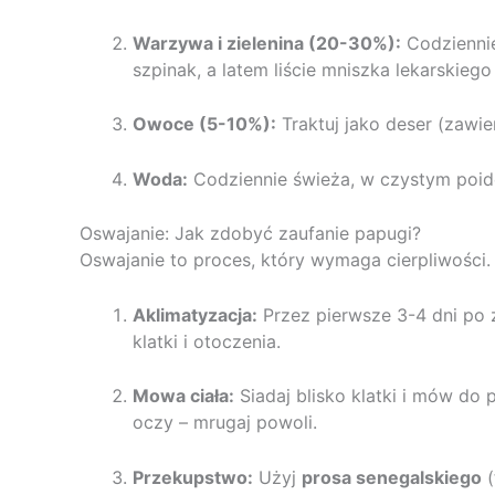
Warzywa i zielenina (20-30%):
Codziennie
szpinak, a latem liście mniszka lekarskiego
Owoce (5-10%):
Traktuj jako deser (zawier
Woda:
Codziennie świeża, w czystym poid
Oswajanie: Jak zdobyć zaufanie papugi?
Oswajanie to proces, który wymaga cierpliwości. N
Aklimatyzacja:
Przez pierwsze 3-4 dni po 
klatki i otoczenia.
Mowa ciała:
Siadaj blisko klatki i mów do 
oczy – mrugaj powoli.
Przekupstwo:
Użyj
prosa senegalskiego
(