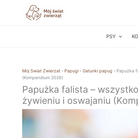
Przejdź
do
treści
PSY
K
Moj Swiat Zwierzat
›
Papugi
›
Gatunki papug
›
Papużka fa
(Kompendium 2026)
Papużka falista – wszystko
żywieniu i oswajaniu (Ko