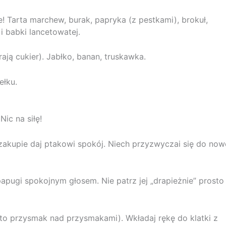
! Tarta marchew, burak, papryka (z pestkami), brokuł,
 i babki lancetowatej.
ają cukier). Jabłko, banan, truskawka.
ełku.
ic na siłę!
zakupie daj ptakowi spokój. Niech przyzwyczai się do now
papugi spokojnym głosem. Nie patrz jej „drapieżnie” prosto
to przysmak nad przysmakami). Wkładaj rękę do klatki z