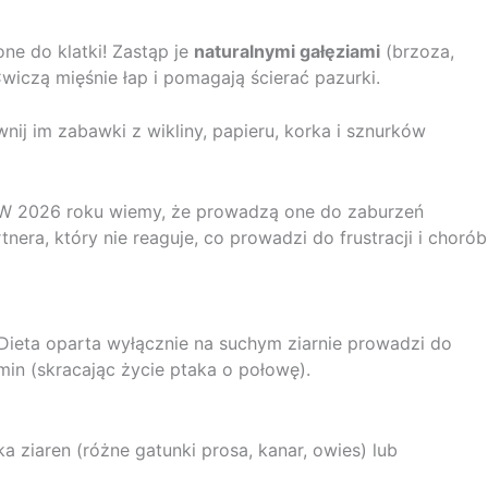
ne do klatki! Zastąp je
naturalnymi gałęziami
(brzoza,
Ćwiczą mięśnie łap i pomagają ścierać pazurki.
wnij im zabawki z wikliny, papieru, korka i sznurków
 W 2026 roku wiemy, że prowadzą one do zaburzeń
tnera, który nie reaguje, co prowadzi do frustracji i chorób
ieta oparta wyłącznie na suchym ziarnie prowadzi do
min (skracając życie ptaka o połowę).
 ziaren (różne gatunki prosa, kanar, owies) lub