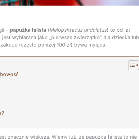
gii –
papużka falista
(
Melopsittacus undulatus
) to od lat
jest wybierana jako „pierwsze zwierzątko” dla dziecka lub
 zakupu (często poniżej 100 zł) bywa myląca.
sobowość
a?
t znacznie większa. Wiemy już, że papużka falista to nie