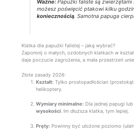
Ważne:
Papużki faliste są zwierzętami
możesz poświęcić ptakowi kilku godzin
koniecznością
. Samotna papuga cierpi
Klatka dla papużki falistej – jaką wybrać?
Zapomnij o małych, ozdobnych klatkach w kształ
daje poczucie zagrożenia, a mała przestrzeń unie
Złote zasady 2026:
Kształt:
Tylko prostopadłościan (prostokątn
helikoptery.
Wymiary minimalne:
Dla jednej papugi lub
wysokości
. Im dłuższa klatka, tym lepiej.
Pręty:
Powinny być ułożone poziomo (ułatw