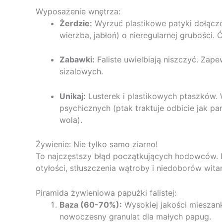
Wyposażenie wnętrza:
Żerdzie:
Wyrzuć plastikowe patyki dołączo
wierzba, jabłoń) o nieregularnej grubości. 
Zabawki:
Faliste uwielbiają niszczyć. Zape
sizalowych.
Unikaj:
Lusterek i plastikowych ptaszków.
psychicznych (ptak traktuje odbicie jak par
wola).
Żywienie: Nie tylko samo ziarno!
To najczęstszy błąd początkujących hodowców. D
otyłości, stłuszczenia wątroby i niedoborów wita
Piramida żywieniowa papużki falistej:
Baza (60-70%):
Wysokiej jakości mieszanka
nowoczesny granulat dla małych papug.