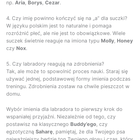
np.
Aria
,
Borys
,
Cezar
.
4. Czy imię powinno kończyć się na „a” dla suczki?
W języku polskim jest to naturalne i pomaga
rozróżnić płeć, ale nie jest to obowiązkowe. Wiele
suczek świetnie reaguje na imiona typu
Molly
,
Honey
czy
Nox
.
5. Czy labradory reagują na zdrobnienia?
Tak, ale może to spowolnić proces nauki. Staraj się
używać jednej, podstawowej formy imienia podczas
treningu. Zdrobnienia zostaw na chwile pieszczot w
domu.
Wybór imienia dla labradora to pierwszy krok do
wspaniałej przyjaźni. Niezależnie od tego, czy
postawisz na klasycznego
Buddy’ego
, czy
egzotyczną
Saharę
, pamiętaj, że dla Twojego psa
najważniejszy będzie ton Twojego głosu i czas, który