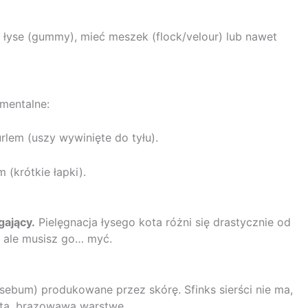
łyse (gummy), mieć meszek (flock/velour) lub nawet
ymentalne:
lem (uszy wywinięte do tyłu).
(krótkie łapki).
gający.
Pielęgnacja łysego kota różni się drastycznie od
, ale musisz go… myć.
(sebum) produkowane przez skórę. Sfinks sierści nie ma,
stą, brązowawą warstwę.