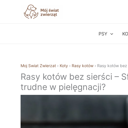
Przejdź
do
treści
PSY
K
Moj Swiat Zwierzat
›
Koty
›
Rasy kotów
›
Rasy kotów bez s
Rasy kotów bez sierści – Sf
trudne w pielęgnacji?