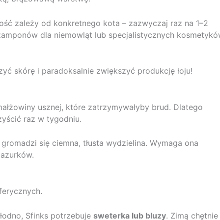
ość zależy od konkretnego kota – zazwyczaj raz na 1–2
zamponów dla niemowląt lub specjalistycznych kosmetyk
yć skórę i paradoksalnie zwiększyć produkcję łoju!
ałżowiny usznej, które zatrzymywałyby brud. Dlatego
yścić raz w tygodniu.
romadzi się ciemna, tłusta wydzielina. Wymaga ona
pazurków.
ferycznych.
hłodno, Sfinks potrzebuje
sweterka lub bluzy
. Zimą chętnie