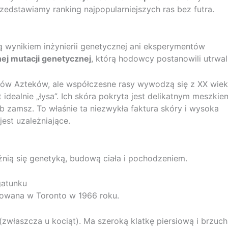
zedstawiamy ranking najpopularniejszych ras bez futra.
są wynikiem inżynierii genetycznej ani eksperymentów
nej mutacji genetycznej
, którą hodowcy postanowili utrwal
asów Azteków, ale współczesne rasy wywodzą się z XX wiek
idealnie „łysa”. Ich skóra pokryta jest delikatnym meszkie
b zamsz. To właśnie ta niezwykła faktura skóry i wysoka
jest uzależniające.
żnią się genetyką, budową ciała i pochodzeniem.
gatunku
tkowana w Toronto w 1966 roku.
właszcza u kociąt). Ma szeroką klatkę piersiową i brzuch