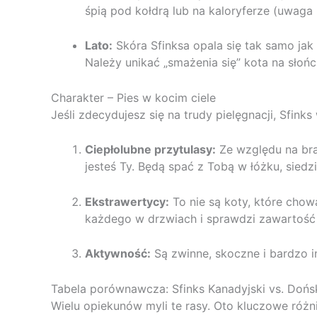
śpią pod kołdrą lub na kaloryferze (uwaga 
Lato:
Skóra Sfinksa opala się tak samo ja
Należy unikać „smażenia się” kota na słońc
Charakter – Pies w kocim ciele
Jeśli zdecydujesz się na trudy pielęgnacji, Sfink
Ciepłolubne przytulasy:
Ze względu na brak
jesteś Ty. Będą spać z Tobą w łóżku, siedz
Ekstrawertycy:
To nie są koty, które chow
każdego w drzwiach i sprawdzi zawartość
Aktywność:
Są zwinne, skoczne i bardzo in
Tabela porównawcza: Sfinks Kanadyjski vs. Dońsk
Wielu opiekunów myli te rasy. Oto kluczowe różn