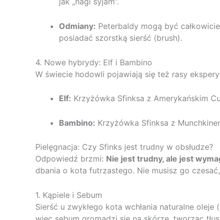
jak „nagi syjam”.
Odmiany:
Peterbaldy mogą być całkowicie 
posiadać szorstką sierść (brush).
4. Nowe hybrydy: Elf i Bambino
W świecie hodowli pojawiają się też rasy eksper
Elf:
Krzyżówka Sfinksa z Amerykańskim Cur
Bambino:
Krzyżówka Sfinksa z Munchkinem 
Pielęgnacja: Czy Sfinks jest trudny w obsłudze?
Odpowiedź brzmi:
Nie jest trudny, ale jest wyma
dbania o kota futrzastego. Nie musisz go czesać
1. Kąpiele i Sebum
Sierść u zwykłego kota wchłania naturalne oleje 
więc sebum gromadzi się na skórze, tworząc tłu