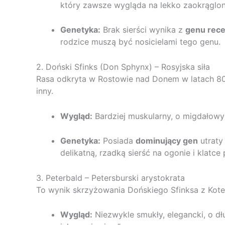
który zawsze wygląda na lekko zaokrąglony
Genetyka:
Brak sierści wynika z
genu rec
rodzice muszą być nosicielami tego genu.
2. Doński Sfinks (Don Sphynx) – Rosyjska siła
Rasa odkryta w Rostowie nad Donem w latach 80.
inny.
Wygląd:
Bardziej muskularny, o migdałowy
Genetyka:
Posiada
dominujący gen
utraty
delikatną, rzadką sierść na ogonie i klatce 
3. Peterbald – Petersburski arystokrata
To wynik skrzyżowania Dońskiego Sfinksa z Kot
Wygląd:
Niezwykle smukły, elegancki, o dł