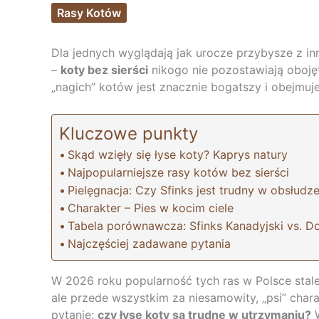
Rasy Kotów
Dla jednych wyglądają jak urocze przybysze z inn
–
koty bez sierści
nikogo nie pozostawiają oboj
„nagich” kotów jest znacznie bogatszy i obejmuje
Kluczowe punkty
Skąd wzięły się łyse koty? Kaprys natury
Najpopularniejsze rasy kotów bez sierści
Pielęgnacja: Czy Sfinks jest trudny w obsłudz
Charakter – Pies w kocim ciele
Tabela porównawcza: Sfinks Kanadyjski vs. Do
Najczęściej zadawane pytania
W 2026 roku popularność tych ras w Polsce stale 
ale przede wszystkim za niesamowity, „psi” cha
pytanie:
czy łyse koty są trudne w utrzymaniu?
W