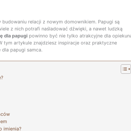
w budowaniu relacji z nowym domownikiem. Papugi są
wiele z nich potrafi naśladować dźwięki, a nawet ludzką
ę dla papugi
powinno być nie tylko atrakcyjne dla opiekun
W tym artykule znajdziesz inspiracje oraz praktyczne
 dla papugi samca.
e?
amców
dem
 imienia?