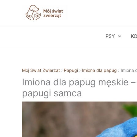
Przejdź
do
treści
PSY
K
Moj Swiat Zwierzat
›
Papugi
›
Imiona dla papug
›
Imiona 
Imiona dla papug męskie –
papugi samca