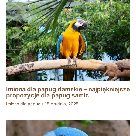
Imiona dla papug damskie – najpiękniejsze
propozycje dla papug samic
Imiona dla papug
/
15 grudnia, 2025