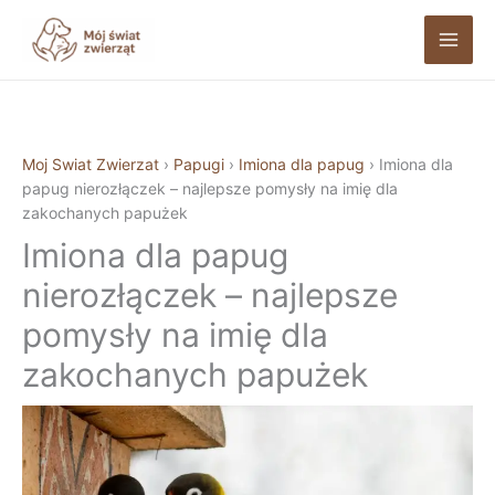
Przejdź
do
treści
Moj Swiat Zwierzat
›
Papugi
›
Imiona dla papug
›
Imiona dla
papug nierozłączek – najlepsze pomysły na imię dla
zakochanych papużek
Imiona dla papug
nierozłączek – najlepsze
pomysły na imię dla
zakochanych papużek