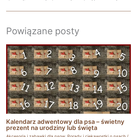
Powiązane posty
Kalendarz adwentowy dla psa – świetny
prezent na urodziny lub święta
Akcesoria i zabawki dla psow
,
Porady i ciekawostki o psach
/