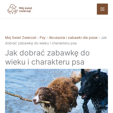
Przejdź
do
treści
Moj Swiat Zwierzat
›
Psy
›
Akcesoria i zabawki dla psow
›
Jak
dobrać zabawkę do wieku i charakteru psa
Jak dobrać zabawkę do
wieku i charakteru psa